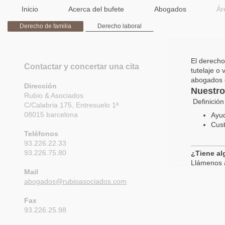
Inicio
Acerca del bufete
Abogados
Ár
Derecho de familia
Derecho laboral
El derecho
Contactar y concertar una cita
tutelaje o
abogados e
Dirección
Nuestro
Rubio & Asociados
Definición
C/Calabria 175, Entresuelo 1ª
08015 barcelona
Ayud
Cust
Teléfonos
93.226.22.33
93.226.75.80
¿Tiene al
Llámenos a
Mail
abogados@rubioasociados.com
Fax
93.226.25.98