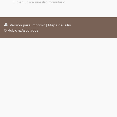
O bien utilice nuestro
formulario
.
Versión para imprimir
|
Mapa del sitio
© Rubio & Asociados