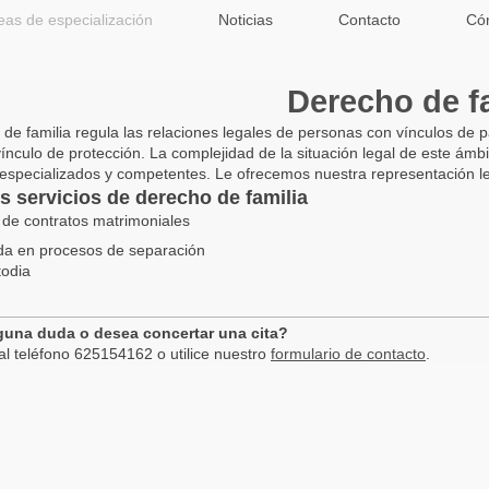
eas de especialización
Noticias
Contacto
Có
Derecho de f
 de familia regula las relaciones legales de personas con vínculos de p
 vínculo de protección. La complejidad de la situación legal de este á
specializados y competentes. Le ofrecemos nuestra representación legal 
s servicios de derecho de familia
 de contratos matrimoniales
a en procesos de separación
odia
guna duda o desea concertar una cita?
l teléfono 625154162 o utilice nuestro
formulario de contacto
.