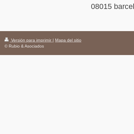
08015 barce
Versión para imprimir
|
Mapa del sitio
© Rubio & Asociados