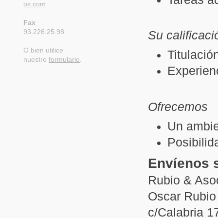
os.com
Fax
93.226.25.98
Su calificaci
O bien utilice
Titulació
nuestro
formulario
.
Experienc
Ofrecemos
Un ambie
Posibilid
Envíenos s
Rubio & Aso
Oscar Rubio
c/Calabria 1