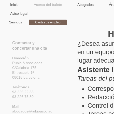
Inicio
Acerca del bufete
Abogados
Áre
Aviso legal
Servicios
Ofertas de empleo
H
¿Desea asumi
Contactar y
concertar una cita
en un equip
Dirección
lugar adecu
Rubio & Asociados
Asistente 
C/Calabria 175,
Entresuelo 1ª
Tareas del p
08015 barcelona
Teléfonos
Correspo
93.226.22.33
Redacció
93.226.75.80
Control d
Mail
abogados@rubioasociad
Tareas a